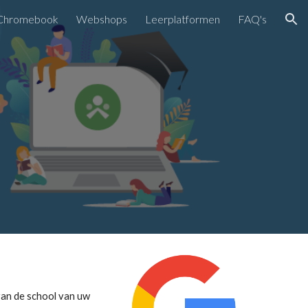
Chromebook
Webshops
Leerplatformen
FAQ's
ion
van de school van uw