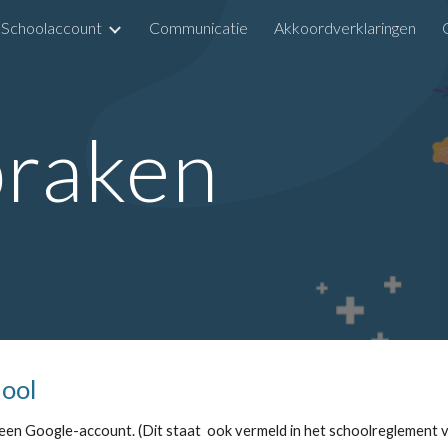
Schoolaccount
Communicatie
Akkoordverklaringen
ip to main content
Skip to navigat
praken
hool
 een Google-account. (Dit staat ook vermeld in het schoolreglement 