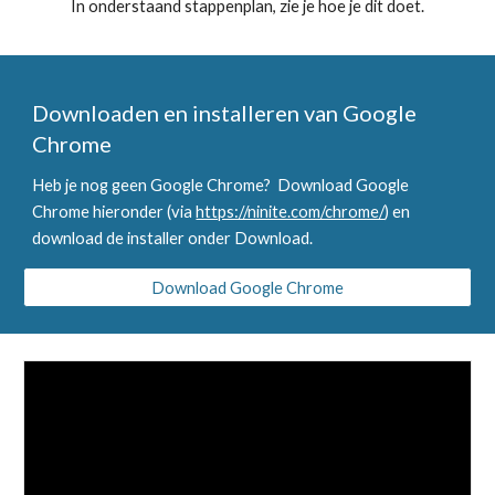
In onderstaand stappenplan, zie je hoe je dit doet.
Downloaden en installeren van Google
Chrome
Heb je n
og geen Google Chrome?
Download Google
Chrome hieronder (via
https://ninite.com/chrome/
) en
download de installer onder Download.
Download Google Chrome